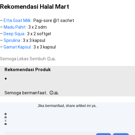
Rekomendasi Halal Mart
–
Etta Goat Milk
: Pagi-sore @1 sachet
–
Madu Pahit
: 3 x 2 sdm
–
Deep Squa
: 3 x 2 softgel
–
Spirulina
: 3 x 3 kapsul
–
Gamat Kapsul
: 3 x 3 kapsul
Semoga Lekas Sembuh
😊
🙏
Rekomendasi Produk
●
Semoga bermanfaat.. 😊🙏
Jika bermanfaat, share artikel ini ya..