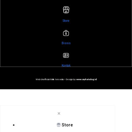
Store
Bisnis
Kontak
Web Unofficial Milik tersedia •
Design by
www.mykatalog.id
Store