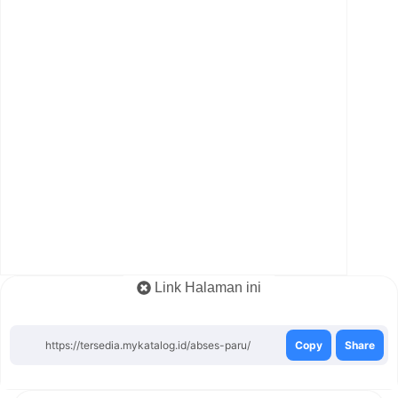
Link Halaman ini
https://tersedia.mykatalog.id/abses-paru/
Copy
Share