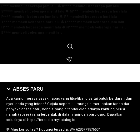
 L*** membeli beberapa jam lalu
🔔 R**** membeli beberapa jam lalu
 S***** membeli beberapa menit lalu
🔔 M*** membeli beberapa hari lalu
 F**** membeli beberapa jam lalu
🔔 I** membeli beberapa hari lalu
 T**** membeli beberapa hari lalu
🔔 L***** membeli beberapa jam lalu
 H*** membeli beberapa menit lalu
🔔 N***** membeli beberapa hari lalu
 B**** membeli beberapa menit lalu
ABSES PARU
Apa kamu merasa sesak napas yang tiba-tiba, disertai batuk berdarah dan
nyeri dada yang intens? Gejala seperti itu mungkin merupakan tanda dari
penyakit abses paru, kondisi yang ditandai oleh adanya kantung berisi
nanah (abses) yang terbentuk di dalam jaringan paru-paru. Dapatkan
solusinya di https://tersedia.mykatalog.id
💬 Mau konsultasi? hubungi tersedia, WA 6285779576534