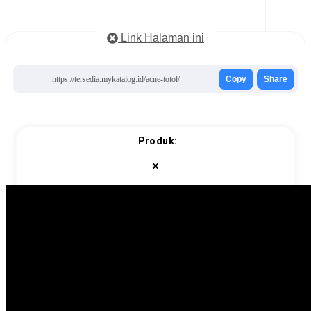
Link Halaman ini
https://tersedia.mykatalog.id/acne-totol/
Copy
Share
Produk: