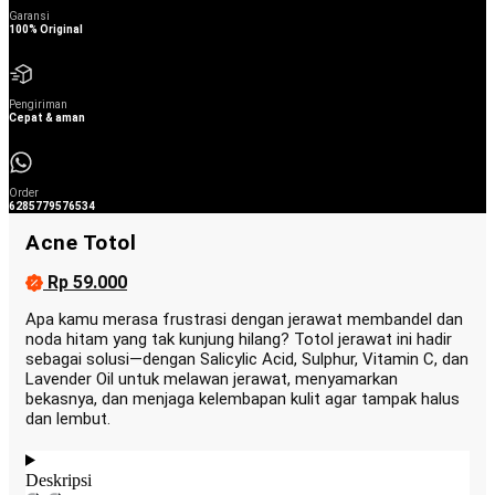
Garansi
100% Original
Pengiriman
Cepat & aman
Order
6285779576534
Acne Totol
Rp 59.000
Apa kamu merasa frustrasi dengan jerawat membandel dan
noda hitam yang tak kunjung hilang? Totol jerawat ini hadir
sebagai solusi—dengan Salicylic Acid, Sulphur, Vitamin C, dan
Lavender Oil untuk melawan jerawat, menyamarkan
bekasnya, dan menjaga kelembapan kulit agar tampak halus
dan lembut.
Deskripsi