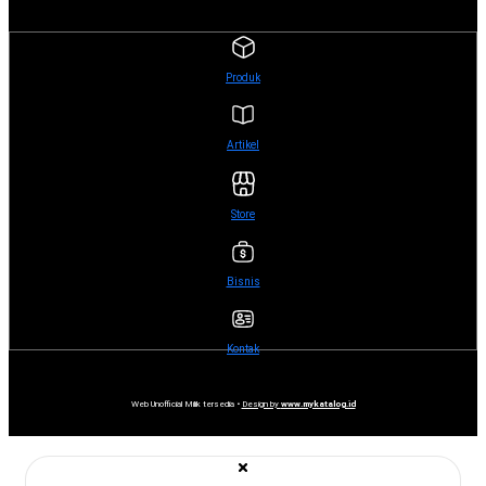
Produk
Artikel
Store
Bisnis
Kontak
Web Unofficial Milik tersedia •
Design by
www.mykatalog.id