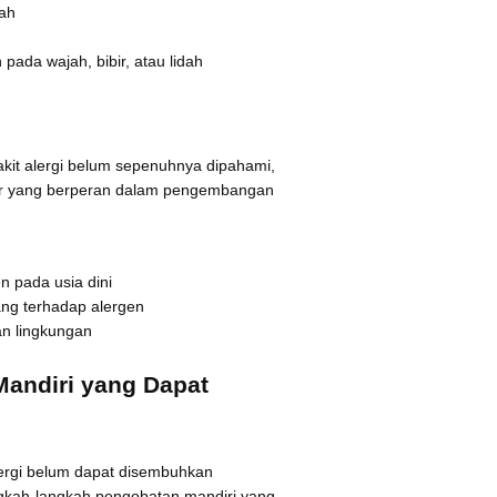
ah
ada wajah, bibir, atau lidah
kit alergi belum sepenuhnya dipahami,
tor yang berperan dalam pengembangan
n pada usia dini
ng terhadap alergen
an lingkungan
andiri yang Dapat
lergi belum dapat disembuhkan
gkah-langkah pengobatan mandiri yang