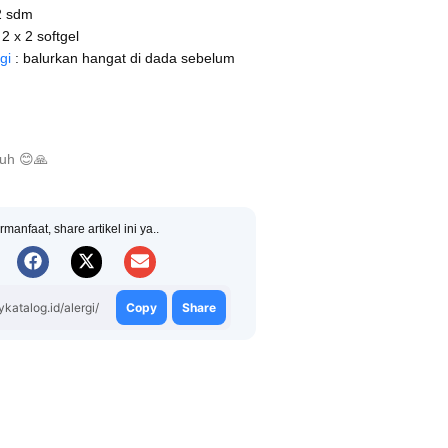
2 sdm
 2 x 2 softgel
gi
: balurkan hangat di dada sebelum
buh
😊
🙏
rmanfaat, share artikel ini ya..
ykatalog.id/alergi/
Copy
Share