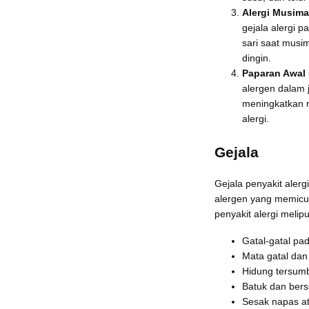
Alergi Musima
gejala alergi p
sari saat musi
dingin.
Paparan Awal 
alergen dalam j
meningkatkan 
alergi.
Gejala
Gejala penyakit alerg
alergen yang memicu 
penyakit alergi melipu
Gatal-gatal pad
Mata gatal dan
Hidung tersumb
Batuk dan bers
Sesak napas a