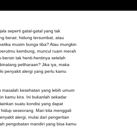
la seperti gatal-gatal yang tak
ng berair, hidung tersumbat, atau
ketika musim bunga tiba? Atau mungkin
 perutmu kembung, muncul ruam merah
n-bersin tak henti-hentinya setelah
inatang peliharaan? Jika iya, maka
i penyakit alergi yang perlu kamu
ah masalah kesehatan yang lebih umum
n kamu kira. Ini bukanlah sekadar
ainkan suatu kondisi yang dapat
hidup seseorang. Mari kita menggali
enyakit alergi, mulai dari pengertian
kah pengobatan mandiri yang bisa kamu