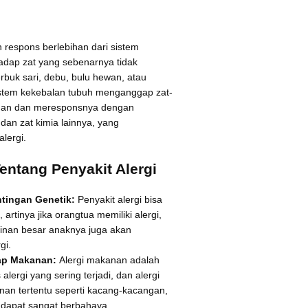
h respons berlebihan dari sistem
adap zat yang sebenarnya tidak
rbuk sari, debu, bulu hewan, atau
istem kekebalan tubuh menganggap zat-
aman dan meresponsnya dengan
dan zat kimia lainnya, yang
lergi.
entang Penyakit Alergi
tingan Genetik:
Penyakit alergi bisa
, artinya jika orangtua memiliki alergi,
nan besar anaknya juga akan
gi.
dap Makanan:
Alergi makanan adalah
 alergi yang sering terjadi, dan alergi
an tertentu seperti kacang-kacangan,
r dapat sangat berbahaya.