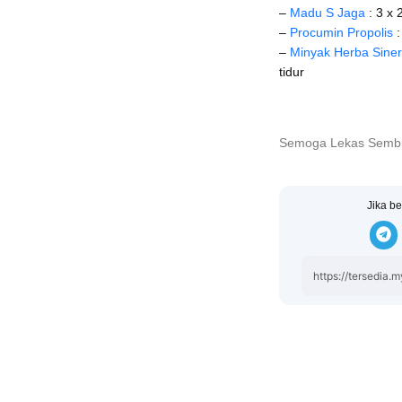
–
Madu S Jaga
: 3 x 
–
Procumin Propolis
:
–
Minyak Herba Siner
tidur
Semoga Lekas Sem
Jika be
https://tersedia.m