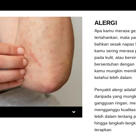
ALERGI
Apa kamu merasa geja
tertahankan, mata ya
bahkan sesak napas 
kamu sering merasa
pada kulit, atau bersi
bersentuhan dengan b
kamu mungkin memilik
ketahui lebih dalam.
Penyakit alergi adal
daripada yang mungki
gangguan ringan, mel
mengganggu kualitas 
lebih dalam tentang p
hingga langkah-lang
terapkan.