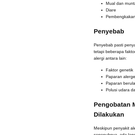
Mual dan munt
Diare
Pembengkakan p
Penyebab
Penyebab pasti penya
tetapi beberapa fak
alergi antara lain:
Faktor genetik
Paparan alerge
Paparan berula
Polusi udara d
Pengobatan M
Dilakukan
Meskipun penyakit a
sepenuhnya, ada lan