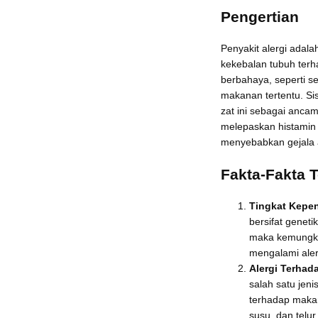
Pengertian
Penyakit alergi adala
kekebalan tubuh terh
berbahaya, seperti se
makanan tertentu. S
zat ini sebagai anc
melepaskan histamin 
menyebabkan gejala a
Fakta-Fakta T
Tingkat Kepen
bersifat genetik
maka kemungki
mengalami aler
Alergi Terha
salah satu jenis
terhadap makan
susu, dan telu