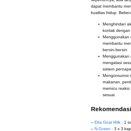
dapat membantu meng
kualitas hidup. Beber
Menghindari ale
kontak dengan 
Menggunakan ob
membantu mengu
bersin-bersin.
Menggunakan al
mengatasi ses
sistem pernap
Mengonsumsi ma
makanan, pent
memicu reaksi 
sesuai.
Rekomendasi 
–
Etta Goat Milk
: 1 s
–
N-Green
: 3 x 3 kap