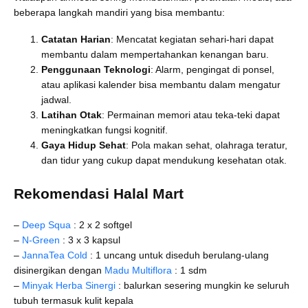
beberapa langkah mandiri yang bisa membantu:
Catatan Harian
: Mencatat kegiatan sehari-hari dapat
membantu dalam mempertahankan kenangan baru.
Penggunaan Teknologi
: Alarm, pengingat di ponsel,
atau aplikasi kalender bisa membantu dalam mengatur
jadwal.
Latihan Otak
: Permainan memori atau teka-teki dapat
meningkatkan fungsi kognitif.
Gaya Hidup Sehat
: Pola makan sehat, olahraga teratur,
dan tidur yang cukup dapat mendukung kesehatan otak.
Rekomendasi Halal Mart
–
Deep Squa
: 2 x 2 softgel
–
N-Green
: 3 x 3 kapsul
–
JannaTea Cold
: 1 uncang untuk diseduh berulang-ulang
disinergikan dengan
Madu Multiflora
: 1 sdm
–
Minyak Herba Sinergi
: balurkan sesering mungkin ke seluruh
tubuh termasuk kulit kepala