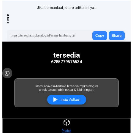
Jika bermanfaat, share artikel ini ya..
https://tersedia.mykatalog.id/asam-lambung-2/
Copy
Share
tersedia
6285779576534
Instal aplikasi Android tersedia.mykatalog.id
untuk akses lebih cepat & lebih ringan.
Instal Aplikasi
Produk