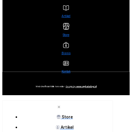
Artikel
Store
Bisnis
Kontak
Web Unofficial Milik tersedia •
Design by
www.mykatalog.id
Store
Artikel