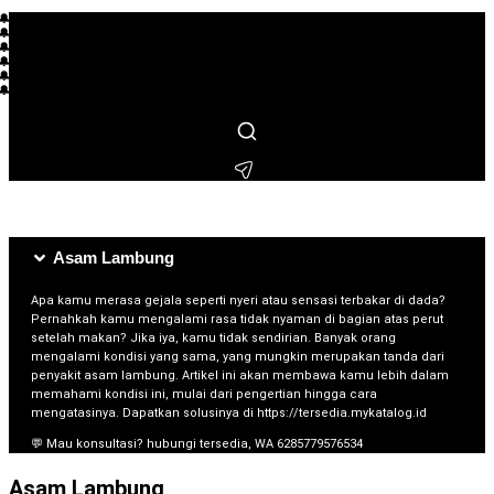
🔔 L*** membeli beberapa jam lalu
🔔 R**** membeli beberapa jam lalu
🔔 S***** membeli beberapa menit lalu
🔔 M*** membeli beberapa hari lalu
🔔 F**** membeli beberapa jam lalu
🔔 I** membeli beberapa hari lalu
🔔 T**** membeli beberapa hari lalu
🔔 L***** membeli beberapa jam lalu
🔔 H*** membeli beberapa menit lalu
🔔 N***** membeli beberapa hari lalu
🔔 B**** membeli beberapa menit lalu
Asam Lambung
Apa kamu merasa gejala seperti nyeri atau sensasi terbakar di dada?
Pernahkah kamu mengalami rasa tidak nyaman di bagian atas perut
setelah makan? Jika iya, kamu tidak sendirian. Banyak orang
mengalami kondisi yang sama, yang mungkin merupakan tanda dari
penyakit asam lambung. Artikel ini akan membawa kamu lebih dalam
memahami kondisi ini, mulai dari pengertian hingga cara
mengatasinya. Dapatkan solusinya di https://tersedia.mykatalog.id
💬 Mau konsultasi? hubungi tersedia, WA 6285779576534
Asam Lambung