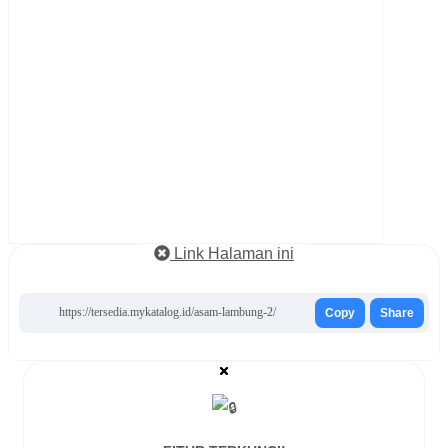
Link Halaman ini
https://tersedia.mykatalog.id/asam-lambung-2/
Copy
Share