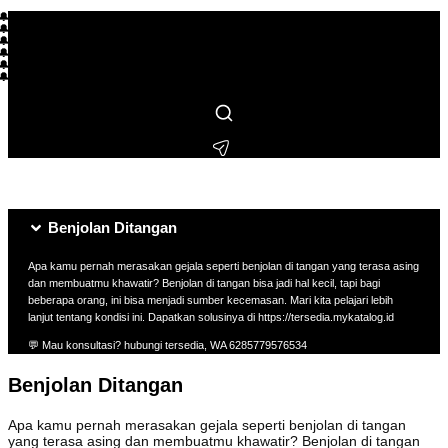
🔔 L*** membeli beberapa jam lalu
🔔 R**** membeli beberapa jam lalu
🔔 S***** membeli beberapa menit lalu
🔔 M*** membeli beberapa hari lalu
🔔 F**** membeli beberapa jam lalu
🔔 I** membeli beberapa hari lalu
🔔 T**** membeli beberapa hari lalu
🔔 L***** membeli beberapa jam lalu
🔔 H*** membeli beberapa menit lalu
🔔 N***** membeli beberapa hari lalu
🔔 B**** membeli beberapa menit lalu
Benjolan Ditangan
Apa kamu pernah merasakan gejala seperti benjolan di tangan yang terasa asing
dan membuatmu khawatir? Benjolan di tangan bisa jadi hal kecil, tapi bagi
beberapa orang, ini bisa menjadi sumber kecemasan. Mari kita pelajari lebih
lanjut tentang kondisi ini. Dapatkan solusinya di https://tersedia.mykatalog.id
💬 Mau konsultasi? hubungi tersedia, WA 6285779576534
Benjolan Ditangan
Apa kamu pernah merasakan gejala seperti benjolan di tangan
yang terasa asing dan membuatmu khawatir? Benjolan di tangan