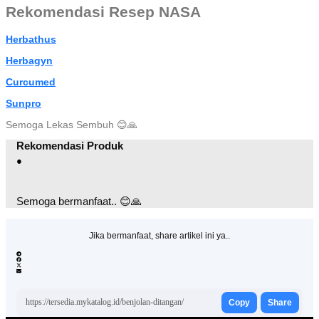
Rekomendasi Resep NASA
Herbathus
Herbagyn
Curcumed
Sunpro
Semoga Lekas Sembuh
😊
🙏
Rekomendasi Produk
●
Semoga bermanfaat.. 😊🙏
Jika bermanfaat, share artikel ini ya..
https://tersedia.mykatalog.id/benjolan-ditangan/
Copy
Share