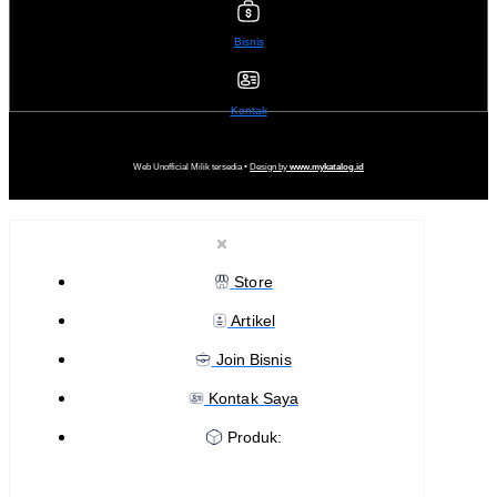
Bisnis
Kontak
Web Unofficial Milik tersedia •
Design by
www.mykatalog.id
Store
Artikel
Join Bisnis
Kontak Saya
Produk: