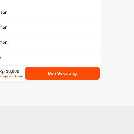
san
inan
imoni
o
Rp 98,000
Beli Sekarang
mbayaran Aman