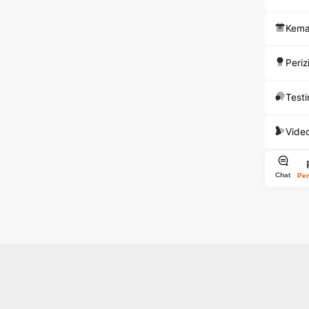
Kema
Periz
Test
Vide
Chat
Pe