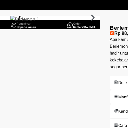
Pengiriman
Order
Berle
Cepat & aman
6285779576534
Rp 98
Apa kamu 
Berlemon
hadir unt
kekebalan
segar ber
Deskr
Manf
Kand
Cara