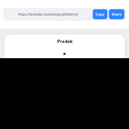
https://tersedia.mykatalog.id/bilberry/
Copy
Share
Produk: