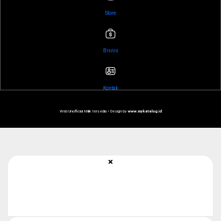
Store
Bisnis
Kontak
Web Unofficial Milik tersedia •
Design by
www.mykatalog.id