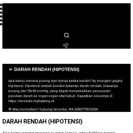
🔔 L*** membeli beberapa jam lalu
🔔 R**** membeli beberapa jam lalu
🔔 S***** membeli beberapa menit lalu
🔔 M*** membeli beberapa hari lalu
🔔 F**** membeli beberapa jam lalu
🔔 I** membeli beberapa hari lalu
🔔 T**** membeli beberapa hari lalu
🔔 L***** membeli beberapa jam lalu
🔔 H*** membeli beberapa menit lalu
🔔 N***** membeli beberapa hari lalu
🔔 B**** membeli beberapa menit lalu
DARAH RENDAH (HIPOTENSI)
Apa kamu merasa pusing dan lemas ketika berdiri? Itu mungkin gejala
hipotensi. Hipotensi adalah kondisi tekanan darah rendah, biasanya
kurang dari 90/60 mmHg, yang dapat menyebabkan penurunan
pasokan darah ke organ-organ vital tubuh. Dapatkan solusinya di
https://tersedia.mykatalog.id
💬 Mau konsultasi? hubungi tersedia, WA 6285779576534
DARAH RENDAH (HIPOTENSI)