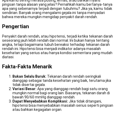
Apa kamu sering merasa pusing, lemas, atau bahkan nyaris
pingsan tanpa alasan yang jelas? Pernahkah kamu bertanya-tanya
apa yang sebenarnya terjadi dengan tubuhmu? Jika ya, kamu tidak
sendirian. Banyak orang mengalami gejala ini tanpa menyadari
bahwa mereka mungkin mengidap penyakit darah rendah.
Pengertian
Penyakit darah rendah, atau hipotensi, terjadi ketika tekanan darah
seseorang jauh lebih rendah dari normal. Ini bukan hanya tentang
angka, tetapi bagaimana tubuh bereaksi terhadap tekanan darah
rendah ini. Hipotensi bisa menjadi indikator adanya masalah
kesehatan yang serius atau hanya kondisi sementara yang mudah
diatasi.
Fakta-Fakta Menarik
Bukan Selalu Buruk:
Tekanan darah rendah seringkali
dianggap sebagai tanda kesehatan yang baik, terutama jika
tidak disertai gejala.
Variasi Besar:
Apa yang dianggap rendah bagi satu orang
mungkin normal bagi orang lain. Biasanya, tekanan darah di
bawah 90/60 mmHg dianggap rendah.
Dapat Menyebabkan Komplikasi:
Jika tidak ditangani,
hipotensi bisa menyebabkan masalah serius seperti pingsan
atau bahkan kegagalan organ.