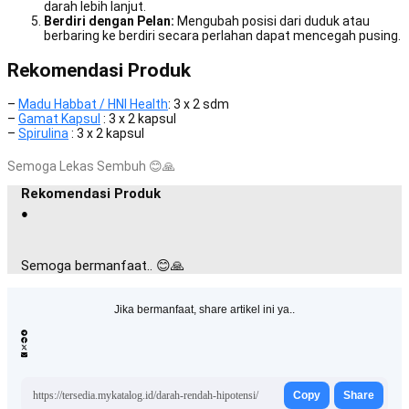
darah lebih lanjut.
Berdiri dengan Pelan:
Mengubah posisi dari duduk atau
berbaring ke berdiri secara perlahan dapat mencegah pusing.
Rekomendasi Produk
–
Madu Habbat / HNI Health
: 3 x 2 sdm
–
Gamat Kapsul
: 3 x 2 kapsul
–
Spirulina
: 3 x 2 kapsul
Semoga Lekas Sembuh
😊
🙏
Rekomendasi Produk
●
Semoga bermanfaat.. 😊🙏
Jika bermanfaat, share artikel ini ya..
https://tersedia.mykatalog.id/darah-rendah-hipotensi/
Copy
Share