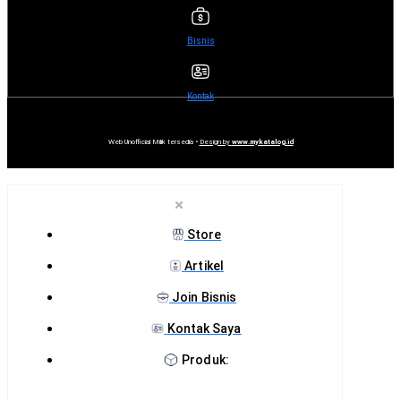
Bisnis
Kontak
Web Unofficial Milik tersedia •
Design by
www.mykatalog.id
Store
Artikel
Join Bisnis
Kontak Saya
Produk: