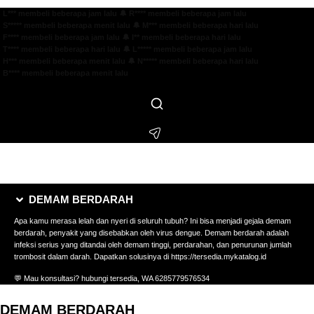
 L*** membeli beberapa jam lalu
🔔 R**** membeli beberapa jam lalu
 S***** membeli beberapa menit lalu
🔔 M*** membeli beberapa hari lalu
 F**** membeli beberapa jam lalu
🔔 I** membeli beberapa hari lalu
 T**** membeli beberapa hari lalu
🔔 L***** membeli beberapa jam lalu
 H*** membeli beberapa menit lalu
🔔 N***** membeli beberapa hari lalu
 B**** membeli beberapa menit lalu
DEMAM BERDARAH
Apa kamu merasa lelah dan nyeri di seluruh tubuh? Ini bisa menjadi gejala demam
berdarah, penyakit yang disebabkan oleh virus dengue. Demam berdarah adalah
infeksi serius yang ditandai oleh demam tinggi, perdarahan, dan penurunan jumlah
trombosit dalam darah. Dapatkan solusinya di https://tersedia.mykatalog.id
💬 Mau konsultasi? hubungi tersedia, WA 6285779576534
DEMAM BERDARAH