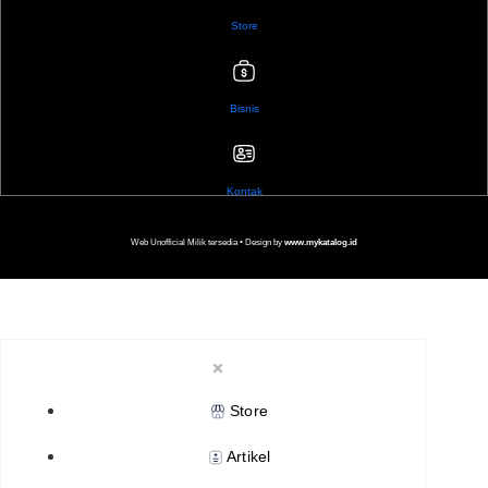
Store
Bisnis
Kontak
Web Unofficial Milik tersedia •
Design by
www.mykatalog.id
Store
Artikel