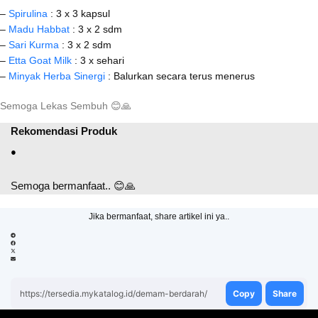
–
Spirulina
: 3 x 3 kapsul
–
Madu Habbat
: 3 x 2 sdm
–
Sari Kurma
: 3 x 2 sdm
–
Etta Goat Milk
: 3 x sehari
–
Minyak Herba Sinergi
: Balurkan secara terus menerus
Semoga Lekas Sembuh
😊
🙏
Rekomendasi Produk
●
Semoga bermanfaat.. 😊🙏
Jika bermanfaat, share artikel ini ya..
https://tersedia.mykatalog.id/demam-berdarah/
Copy
Share