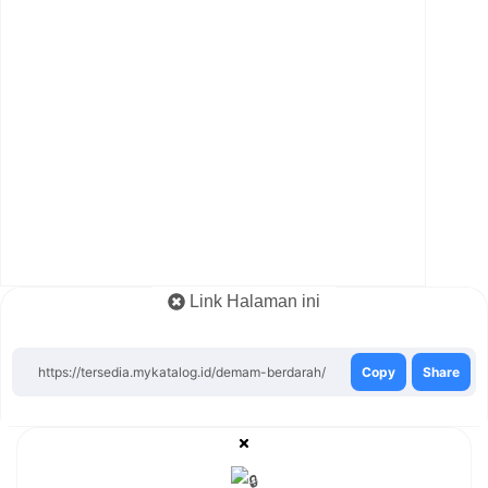
Link Halaman ini
https://tersedia.mykatalog.id/demam-berdarah/
Copy
Share