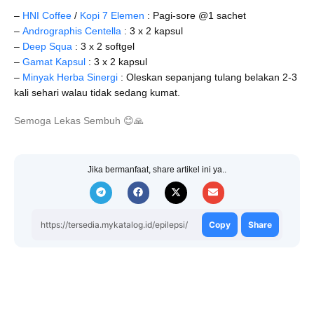
–
HNI Coffee
/
Kopi 7 Elemen
: Pagi-sore @1 sachet
–
Andrographis Centella
: 3 x 2 kapsul
–
Deep Squa
: 3 x 2 softgel
–
Gamat Kapsul
: 3 x 2 kapsul
–
Minyak Herba Sinergi
: Oleskan sepanjang tulang belakan 2-3
kali sehari walau tidak sedang kumat.
Semoga Lekas Sembuh
😊
🙏
Jika bermanfaat, share artikel ini ya..
https://tersedia.mykatalog.id/epilepsi/
Copy
Share