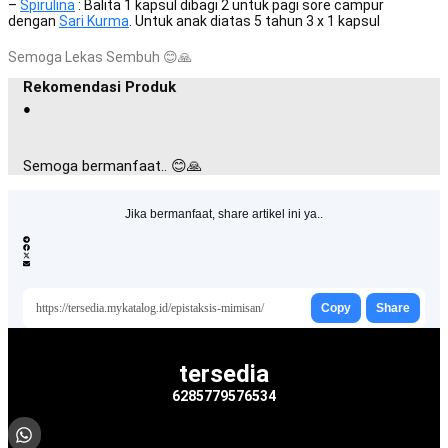
–
Spirulina
: Balita 1 kapsul dibagi 2 untuk pagi sore campur
dengan
Sari Kurma
. Untuk anak diatas 5 tahun 3 x 1 kapsul
Semoga Lekas Sembuh
😊
🙏
Rekomendasi Produk
●
Semoga bermanfaat.. 😊🙏
Jika bermanfaat, share artikel ini ya..
https://tersedia.mykatalog.id/epistaksis-mimisan/
Copy
Share
tersedia
6285779576534