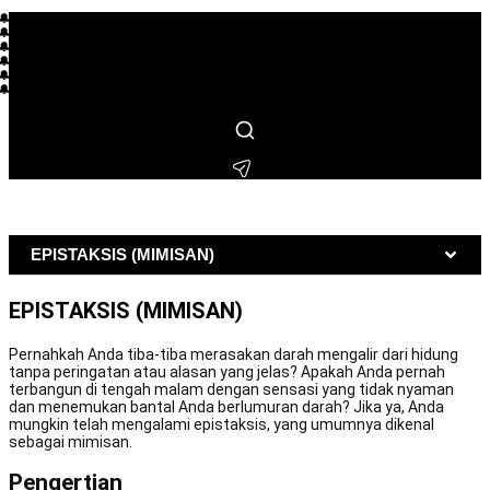
🔔 L*** membeli beberapa jam lalu
🔔 R**** membeli beberapa jam lalu
🔔 S***** membeli beberapa menit lalu
🔔 M*** membeli beberapa hari lalu
🔔 F**** membeli beberapa jam lalu
🔔 I** membeli beberapa hari lalu
🔔 T**** membeli beberapa hari lalu
🔔 L***** membeli beberapa jam lalu
🔔 H*** membeli beberapa menit lalu
🔔 N***** membeli beberapa hari lalu
🔔 B**** membeli beberapa menit lalu
EPISTAKSIS (MIMISAN)
EPISTAKSIS (MIMISAN)
Pernahkah Anda tiba-tiba merasakan darah mengalir dari hidung
tanpa peringatan atau alasan yang jelas? Apakah Anda pernah
terbangun di tengah malam dengan sensasi yang tidak nyaman
dan menemukan bantal Anda berlumuran darah? Jika ya, Anda
mungkin telah mengalami epistaksis, yang umumnya dikenal
sebagai mimisan.
Pengertian