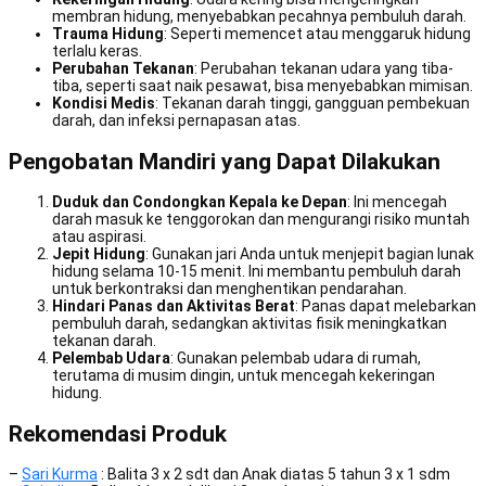
membran hidung, menyebabkan pecahnya pembuluh darah.
Trauma Hidung
: Seperti memencet atau menggaruk hidung
terlalu keras.
Perubahan Tekanan
: Perubahan tekanan udara yang tiba-
tiba, seperti saat naik pesawat, bisa menyebabkan mimisan.
Kondisi Medis
: Tekanan darah tinggi, gangguan pembekuan
darah, dan infeksi pernapasan atas.
Pengobatan Mandiri yang Dapat Dilakukan
Duduk dan Condongkan Kepala ke Depan
: Ini mencegah
darah masuk ke tenggorokan dan mengurangi risiko muntah
atau aspirasi.
Jepit Hidung
: Gunakan jari Anda untuk menjepit bagian lunak
hidung selama 10-15 menit. Ini membantu pembuluh darah
untuk berkontraksi dan menghentikan pendarahan.
Hindari Panas dan Aktivitas Berat
: Panas dapat melebarkan
pembuluh darah, sedangkan aktivitas fisik meningkatkan
tekanan darah.
Pelembab Udara
: Gunakan pelembab udara di rumah,
terutama di musim dingin, untuk mencegah kekeringan
hidung.
Rekomendasi Produk
–
Sari Kurma
: Balita 3 x 2 sdt dan Anak diatas 5 tahun 3 x 1 sdm