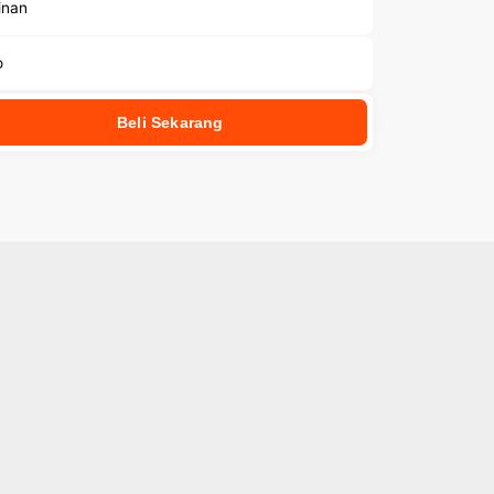
inan
o
Beli Sekarang