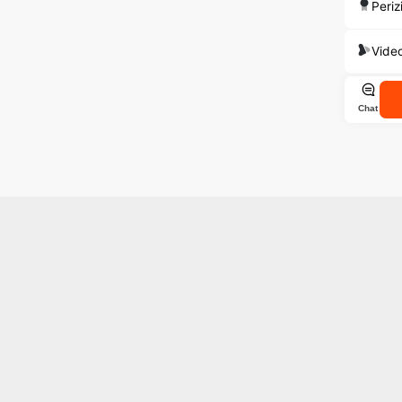
Periz
Vide
Chat