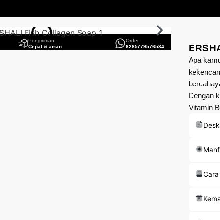
Pengiriman
Order
ERSHA
Cepat & aman
6285779576534
Apa kamu
kekencan
bercahay
Dengan ka
Vitamin B
Deskr
Manf
Cara
Kema