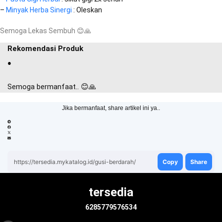
–
Minyak Herba Sinergi
: Oleskan
Semoga Lekas Sembuh
😊
🙏
Rekomendasi Produk
●
Semoga bermanfaat.. 😊🙏
Jika bermanfaat, share artikel ini ya..
https://tersedia.mykatalog.id/gusi-berdarah/
Copy
Share
tersedia
6285779576534