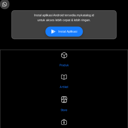
Instal aplikasi Android tersedia.mykatalog.id
untuk akses lebih cepat & lebih ringan.
Instal Aplikasi
Produk
Artikel
Store