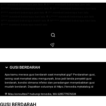
 L*** membeli beberapa jam lalu
🔔 R**** membeli beberapa jam lalu
 S***** membeli beberapa menit lalu
🔔 M*** membeli beberapa hari lalu
 F**** membeli beberapa jam lalu
🔔 I** membeli beberapa hari lalu
 T**** membeli beberapa hari lalu
🔔 L***** membeli beberapa jam lalu
 H*** membeli beberapa menit lalu
🔔 N***** membeli beberapa hari lalu
 B**** membeli beberapa menit lalu
GUSI BERDARAH
Apa kamu merasa gusi berdarah saat menyikat gigi? Perdarahan gusi,
sering saat menyikat atau mengunyah, bisa jadi tanda penyakit gusi
berdarah, kondisi dimana infeksi dan peradangan menyebabkan gusi
mudah berdarah. Dapatkan solusinya di https://tersedia.mykatalog.id
💬 Mau konsultasi? hubungi tersedia, WA 6285779576534
GUSI BERDARAH