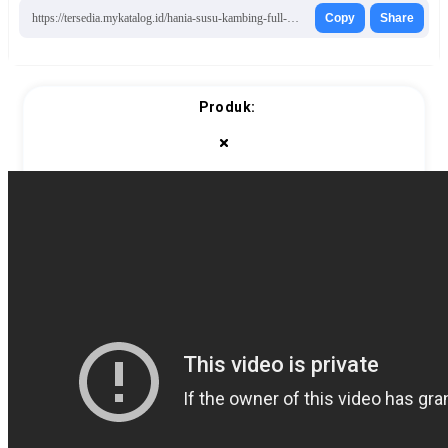
https://tersedia.mykatalog.id/hania-susu-kambing-full-cream/
Copy
Share
Produk: