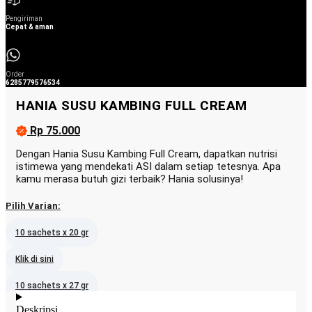
Pengiriman
Cepat & aman
Order
6285779576534
HANIA SUSU KAMBING FULL CREAM
Rp 75.000
Dengan Hania Susu Kambing Full Cream, dapatkan nutrisi
istimewa yang mendekati ASI dalam setiap tetesnya. Apa
kamu merasa butuh gizi terbaik? Hania solusinya!
Pilih Varian:
10 sachets x 20 gr
Klik di sini
10 sachets x 27 gr
Deskripsi