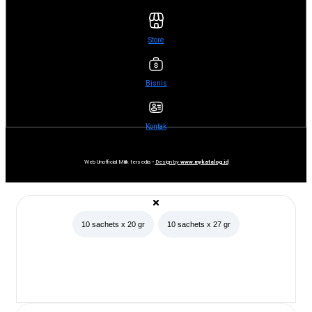
Store
Bisnis
Kontak
Web Unofficial Milik tersedia •
Design by
www.mykatalog.id
10 sachets x 20 gr
10 sachets x 27 gr