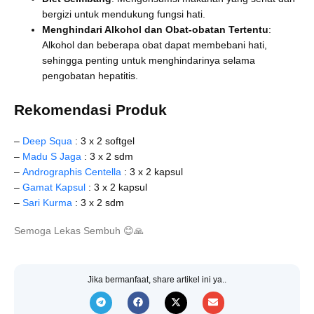
bergizi untuk mendukung fungsi hati.
Menghindari Alkohol dan Obat-obatan Tertentu
:
Alkohol dan beberapa obat dapat membebani hati,
sehingga penting untuk menghindarinya selama
pengobatan hepatitis.
Rekomendasi Produk
–
Deep Squa
: 3 x 2 softgel
–
Madu S Jaga
: 3 x 2 sdm
–
Andrographis Centella
: 3 x 2 kapsul
–
Gamat Kapsul
: 3 x 2 kapsul
–
Sari Kurma
: 3 x 2 sdm
Semoga Lekas Sembuh
😊
🙏
Jika bermanfaat, share artikel ini ya..