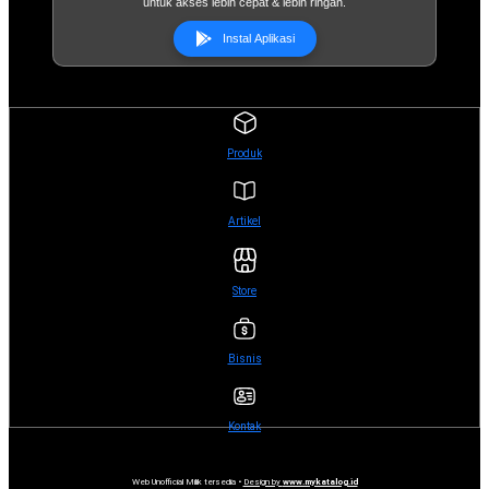
untuk akses lebih cepat & lebih ringan.
Instal Aplikasi
Produk
Artikel
Store
Bisnis
Kontak
Web Unofficial Milik tersedia •
Design by
www.mykatalog.id