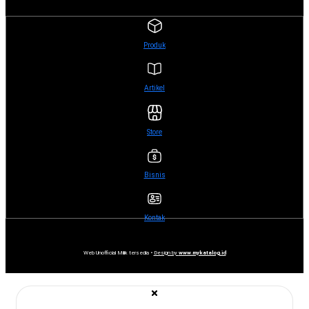
Produk
Artikel
Store
Bisnis
Kontak
Web Unofficial Milik tersedia •
Design by
www.mykatalog.id