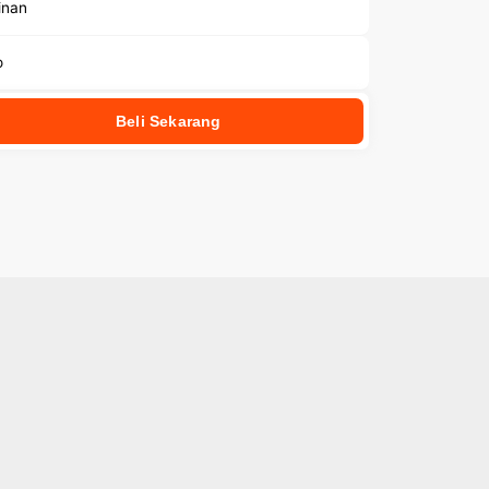
inan
o
Beli Sekarang