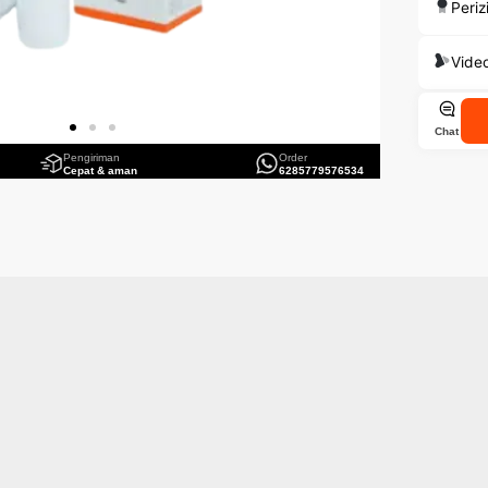
Periz
Vide
Chat
Pengiriman
Order
Cepat & aman
6285779576534