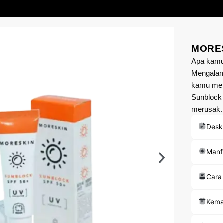
MORES
Apa kamu
Mengalami
kamu meng
Sunblock 
merusak, 
Deskr
Manf
Cara
Kema