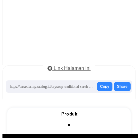
Link Halaman ini
https://tersedia.mykatalog.id/orysoap-traditional-sereh-soap/
Copy
Share
Produk: