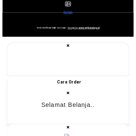
Kontak
Web Unofficial Milik tersedia •
Design by
www.mykatalog.id
Cara Order
Selamat Belanja..