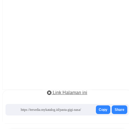
Link Halaman ini
https://tersedia.mykatalog.id/pasta-gigi-nasa/
Copy
Share