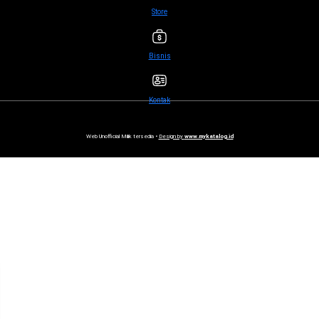
Store
Bisnis
Kontak
Web Unofficial Milik tersedia •
Design by
www.mykatalog.id