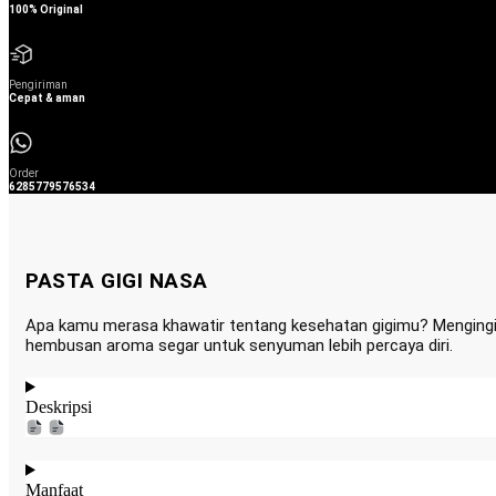
100% Original
Pengiriman
Cepat & aman
Order
6285779576534
PASTA GIGI NASA
Apa kamu merasa khawatir tentang kesehatan gigimu? Mengingin
hembusan aroma segar untuk senyuman lebih percaya diri.
Deskripsi
Manfaat