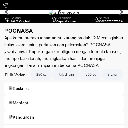
Garansi
Pengiriman
Order
100% Original
Cepat & aman
6285779576534
POCNASA
Apa kamu merasa tanamanmu kurang produktif? Menginginkan
solusi alami untuk pertanian dan peternakan? POCNASA
jawabannya! Pupuk organik multiguna dengan formula khusus,
memperbaiki tanah, meningkatkan hasil, dan menjaga
lingkungan. Tanam impianmu bersama POCNASA!
250 cc
Klik di sini
500 cc
3 Liter
Pilih Varian:
Deskripsi
Manfaat
Kandungan