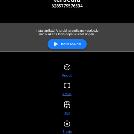
6285779576534
Instal aplikasi Android tersedia.mykatalog.id
untuk akses lebih cepat & lebih ringan.
Instal Aplikasi
Produk
Artikel
Store
Bisnis