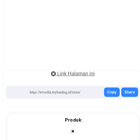
Link Halaman ini
https://tersedia.mykatalog.id/siena/
Copy
Share
Produk: