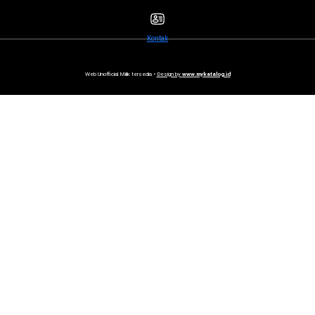
Kontak
Web Unofficial Milik tersedia •
Design by
www.mykatalog.id