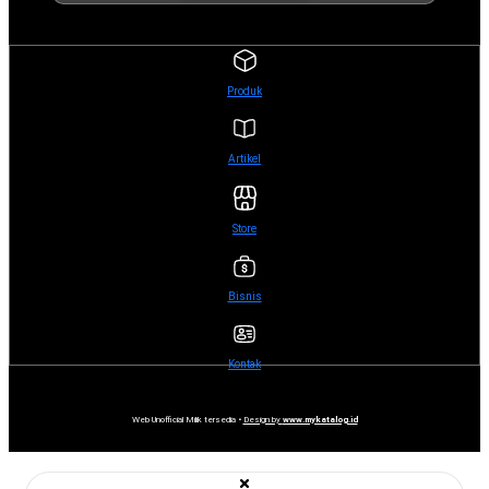
Produk
Artikel
Store
Bisnis
Kontak
Web Unofficial Milik tersedia •
Design by
www.mykatalog.id