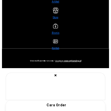
Artikel
Store
Bisnis
Kontak
Web Unofficial Milik tersedia •
Design by
www.mykatalog.id
Cara Order