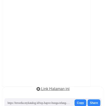
Link Halaman ini
https://tersedia.mykatalog.id/top-hapve-bunga-telang-mint/
Copy
Share