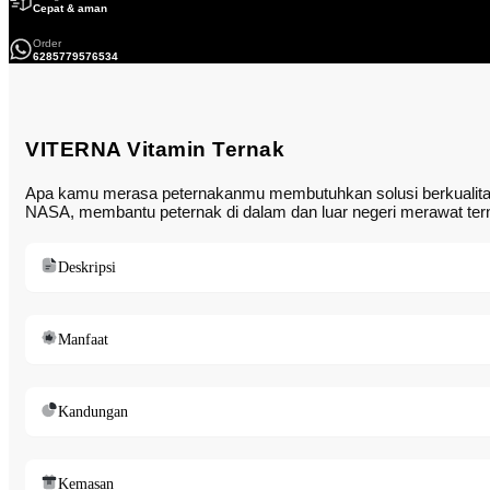
Cepat & aman
Order
6285779576534
VITERNA Vitamin Ternak
Apa kamu merasa peternakanmu membutuhkan solusi berkualitas
NASA, membantu peternak di dalam dan luar negeri merawat terna
Deskripsi
Manfaat
Kandungan
Kemasan