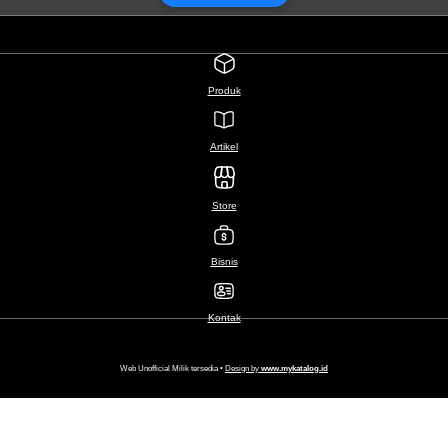
Produk
Artikel
Store
Bisnis
Kontak
Web Unofficial Milik tersedia •
Design by
www.mykatalog.id