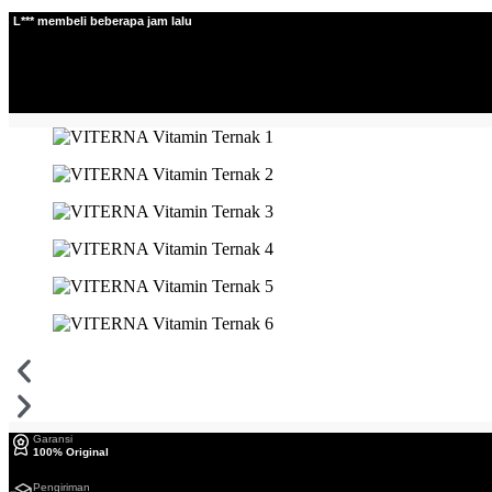
🔔 L*** membeli beberapa jam lalu
Garansi
100% Original
Pengiriman