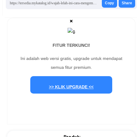
https://tersedia.mykatalog.id/wajah-lelah-ini-cara-mengembalikan-kecerahan-kulitmu/
Copy
Share
FITUR TERKUNCI!
Ini adalah web versi gratis, upgrade untuk mendapat
semua fitur premium.
>> KLIK UPGRADE <<
Produk: