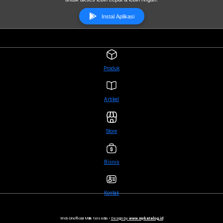
Instal Aplikasi
Produk
Artikel
Store
Bisnis
Kontak
Web Unofficial Milik tersedia •
Design by
www.mykatalog.id