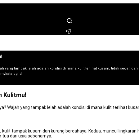
 membeli beberapa menit lalu
🔔 M*** membeli beberapa hari lalu
🔔 F**** membe
* membeli beberapa menit lalu
🔔 N***** membeli beberapa hari lalu
🔔 B**** mem
u!
g tampak lelah adalah kondisi di mana kulit terlihat kusam, tidak segar, dan ser
a.mykatalog.id
 Kulitmu!
ajah yang tampak lelah adalah kondisi di mana kulit terlihat kusam, 
, kulit tampak kusam dan kurang bercahaya. Kedua, muncul lingkaran h
h tua dari usia sebenarnya.