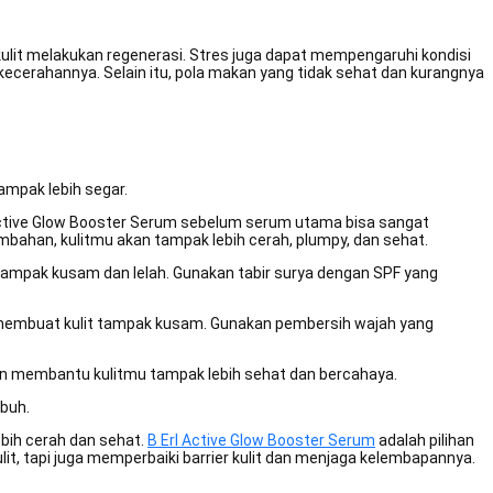
kulit melakukan regenerasi. Stres juga dapat mempengaruhi kondisi
ecerahannya. Selain itu, pola makan yang tidak sehat dan kurangnya
mpak lebih segar.
 Active Glow Booster Serum sebelum serum utama bisa sangat
ahan, kulitmu akan tampak lebih cerah, plumpy, dan sehat.
 tampak kusam dan lelah. Gunakan tabir surya dengan SPF yang
n membuat kulit tampak kusam. Gunakan pembersih wajah yang
kan membantu kulitmu tampak lebih sehat dan bercahaya.
ubuh.
bih cerah dan sehat.
B Erl Active Glow Booster Serum
adalah pilihan
, tapi juga memperbaiki barrier kulit dan menjaga kelembapannya.