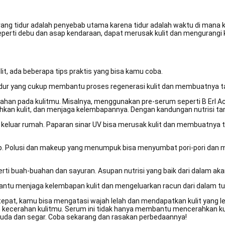
rang tidur adalah penyebab utama karena tidur adalah waktu di mana 
eperti debu dan asap kendaraan, dapat merusak kulit dan mengurangi k
t, ada beberapa tips praktis yang bisa kamu coba.
idur yang cukup membantu proses regenerasi kulit dan membuatnya ta
bahan pada kulitmu. Misalnya, menggunakan pre-serum seperti B Erl
an kulit, dan menjaga kelembapannya. Dengan kandungan nutrisi tamb
ali keluar rumah. Paparan sinar UV bisa merusak kulit dan membuatnya
eup. Polusi dan makeup yang menumpuk bisa menyumbat pori-pori da
erti buah-buahan dan sayuran. Asupan nutrisi yang baik dari dalam a
mbantu menjaga kelembapan kulit dan mengeluarkan racun dari dalam t
epat, kamu bisa mengatasi wajah lelah dan mendapatkan kulit yang le
ecerahan kulitmu. Serum ini tidak hanya membantu mencerahkan kulit
 muda dan segar. Coba sekarang dan rasakan perbedaannya!