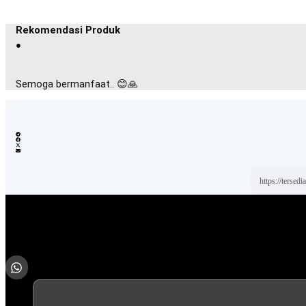
Rekomendasi Produk
●
Semoga bermanfaat.. 😊🙏
https://tersed