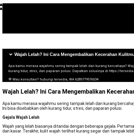
🔔 L*** membeli beberapa jam lalu
🔔 R**** membeli beberapa jam lalu
🔔 S*****
🔔 T**** membeli beberapa hari lalu
🔔 L***** membeli beberapa jam lalu
🔔 H**
Wajah Lelah? Ini Cara Mengembalikan Kecerahan Kulitm
Apa kamu merasa wajahmu sering tampak lelah dan kurang bercahaya? Wajah yan
kurang tidur, stres, dan paparan polusi. Dapatkan solusinya di https://tersedi
💬 Mau konsultasi? hubungi tersedia, WA 6285779576534
Wajah Lelah? Ini Cara Mengembalikan Kecerahan
Apa kamu merasa wajahmu sering tampak lelah dan kurang bercahaya? W
Ini bisa disebabkan oleh kurang tidur, stres, dan paparan polusi.
Gejala Wajah Lelah
Wajah yang lelah biasanya ditandai dengan beberapa gejala. Pertama
dan kasar. Terakhir, kulit wajah terlihat kurang segar dan tampak lebi