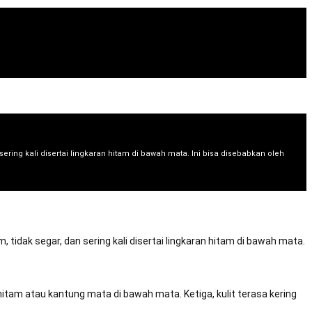
li beberapa jam lalu
🔔 I** membeli beberapa hari lalu
beli beberapa menit lalu
ing kali disertai lingkaran hitam di bawah mata. Ini bisa disebabkan oleh
tidak segar, dan sering kali disertai lingkaran hitam di bawah mata.
itam atau kantung mata di bawah mata. Ketiga, kulit terasa kering