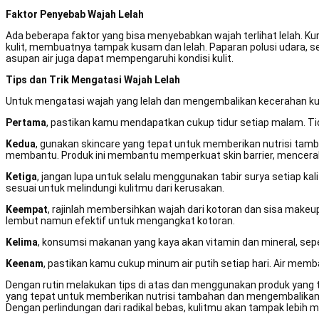
Faktor Penyebab Wajah Lelah
Ada beberapa faktor yang bisa menyebabkan wajah terlihat lelah. Ku
kulit, membuatnya tampak kusam dan lelah. Paparan polusi udara, s
asupan air juga dapat mempengaruhi kondisi kulit.
Tips dan Trik Mengatasi Wajah Lelah
Untuk mengatasi wajah yang lelah dan mengembalikan kecerahan kuli
Pertama
, pastikan kamu mendapatkan cukup tidur setiap malam. T
Kedua
, gunakan skincare yang tepat untuk memberikan nutrisi tam
membantu. Produk ini membantu memperkuat skin barrier, mencerahk
Ketiga
, jangan lupa untuk selalu menggunakan tabir surya setiap k
sesuai untuk melindungi kulitmu dari kerusakan.
Keempat
, rajinlah membersihkan wajah dari kotoran dan sisa mak
lembut namun efektif untuk mengangkat kotoran.
Kelima
, konsumsi makanan yang kaya akan vitamin dan mineral, sep
Keenam
, pastikan kamu cukup minum air putih setiap hari. Air me
Dengan rutin melakukan tips di atas dan menggunakan produk yang t
yang tepat untuk memberikan nutrisi tambahan dan mengembalikan k
Dengan perlindungan dari radikal bebas, kulitmu akan tampak lebih