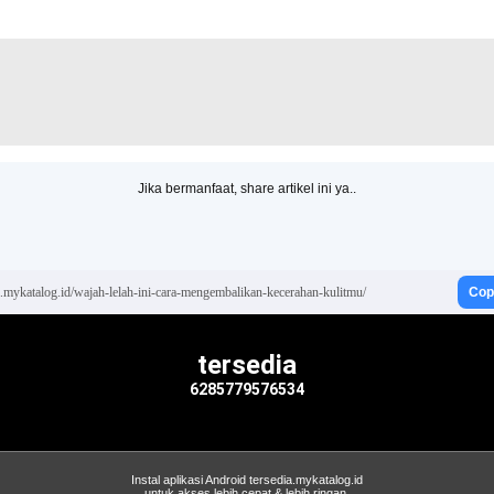
Jika bermanfaat, share artikel ini ya..
ia.mykatalog.id/wajah-lelah-ini-cara-mengembalikan-kecerahan-kulitmu/
Cop
tersedia
6285779576534
Instal aplikasi Android tersedia.mykatalog.id
untuk akses lebih cepat & lebih ringan.