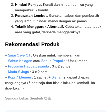
Hindari Pemicu:
Kenali dan hindari pemicu yang
memperburuk kondisi.
Perawatan Lembut:
Gunakan sabun dan pembersih
yang lembut, hindari mandi dengan air panas.
Teknik Menggaruk Alternatif:
Coba tekan atau tepuk
area yang gatal, daripada menggaruknya.
Rekomendasi Produk
–
Sinai Olive Oil
: Oleskan untuk membersihkan
–
Sabun Kolagen
atau
Sabun Propolis
: Untuk mandi
–
Procumin Habbatussauda
: 3 x 2 softgel
–
Madu S Jaga
: 3 x 2 sdm
–
Kopi 7 Elemen
: 1 sachet +
Siena
: 2 kapsul dilepas
cangkangnya (3 hari saja dan bisa dilakukan kembali jika
diperlukan.)
Semoga Lekas Sembuh
😊
🙏