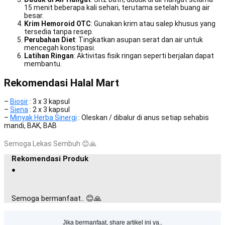
15 menit beberapa kali sehari, terutama setelah buang air
besar.
Krim Hemoroid OTC
: Gunakan krim atau salep khusus yang
tersedia tanpa resep.
Perubahan Diet
: Tingkatkan asupan serat dan air untuk
mencegah konstipasi.
Latihan Ringan
: Aktivitas fisik ringan seperti berjalan dapat
membantu.
Rekomendasi Halal Mart
–
Biosir
: 3 x 3 kapsul
–
Siena
: 2 x 3 kapsul
–
Minyak Herba Sinergi
: Oleskan / dibalur di anus setiap sehabis
mandi, BAK, BAB
Semoga Lekas Sembuh
😊
🙏
Rekomendasi Produk
●
Semoga bermanfaat.. 😊🙏
Jika bermanfaat, share artikel ini ya..