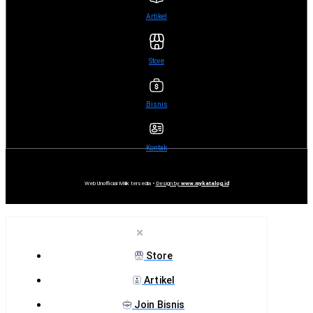
Artikel
Store
Bisnis
Kontak
Web Unofficial Milik tersedia •
Design by
www.mykatalog.id
Store
Artikel
Join Bisnis