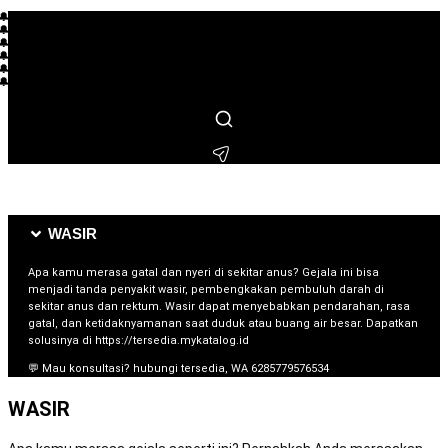
🔔 L*** membeli beberapa jam lalu
🔔 R**** membeli beberapa jam lalu
🔔 S***** membeli beberapa menit lalu
🔔 M*** membeli beberapa hari lalu
🔔 F**** membeli beberapa jam lalu
🔔 I** membeli beberapa hari lalu
🔔 T**** membeli beberapa hari lalu
🔔 L***** membeli beberapa jam lalu
🔔 H*** membeli beberapa menit lalu
🔔 N***** membeli beberapa hari lalu
🔔 B**** membeli beberapa menit lalu
WASIR
Apa kamu merasa gatal dan nyeri di sekitar anus? Gejala ini bisa
menjadi tanda penyakit wasir, pembengkakan pembuluh darah di
sekitar anus dan rektum. Wasir dapat menyebabkan pendarahan, rasa
gatal, dan ketidaknyamanan saat duduk atau buang air besar. Dapatkan
solusinya di https://tersedia.mykatalog.id
💬 Mau konsultasi? hubungi tersedia, WA 6285779576534
WASIR