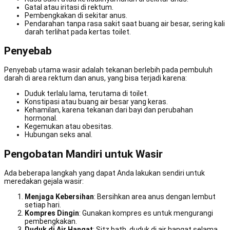
Gatal atau iritasi di rektum.
Pembengkakan di sekitar anus.
Pendarahan tanpa rasa sakit saat buang air besar, sering kali
darah terlihat pada kertas toilet.
Penyebab
Penyebab utama wasir adalah tekanan berlebih pada pembuluh
darah di area rektum dan anus, yang bisa terjadi karena:
Duduk terlalu lama, terutama di toilet.
Konstipasi atau buang air besar yang keras.
Kehamilan, karena tekanan dari bayi dan perubahan
hormonal.
Kegemukan atau obesitas.
Hubungan seks anal.
Pengobatan Mandiri untuk Wasir
Ada beberapa langkah yang dapat Anda lakukan sendiri untuk
meredakan gejala wasir:
Menjaga Kebersihan
: Bersihkan area anus dengan lembut
setiap hari.
Kompres Dingin
: Gunakan kompres es untuk mengurangi
pembengkakan.
Duduk di Air Hangat
: Sitz bath, duduk di air hangat selama