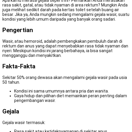
Apa kamu merasa gejala seperti ini? Pernahkah Anda merasakan
rasa sakit, gatal, atau tidak nyaman di area rektum? Mungkin Anda
juga melihat sedikit darah pada kertas toilet setelah buang air
besar. Jika ya, Anda mungkin sedang mengalami gejala wasir, suatu
kondisi yang lebih umum daripada yang banyak orang sadari.
Pengertian
Wasir, atau hemoroid, adalah pembengkakan pembuluh darah di
rektum dan anus yang dapat menyebabkan rasa tidak nyaman dan
nyeri. Meskipun kondisi ini jarang berbahaya, ia bisa sangat
mengganggu dan menyakitkan.
Fakta-Fakta
Sekitar 50% orang dewasa akan mengalami gejala wasir pada usia
50 tahun.
Kondisi ini sama umumnya antara pria dan wanita.
Gaya hidup dan pilihan diet memainkan peran penting dalam
pengembangan wasir.
Gejala
Gejala wasir termasuk:
Rasa sakit atau ketidaknyamanan di sekitar anus.